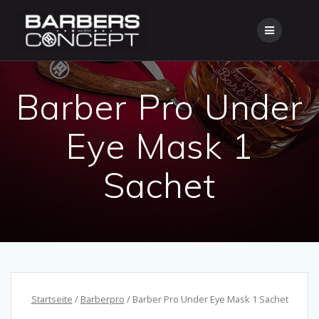
Skip
to
content
Barber Pro Under
Eye Mask 1
Sachet
Startseite
/
Barberpro
/ Barber Pro Under Eye Mask 1 Sachet