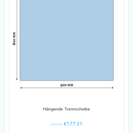
Hängende Trennscheibe
€
177.31
€
177.31