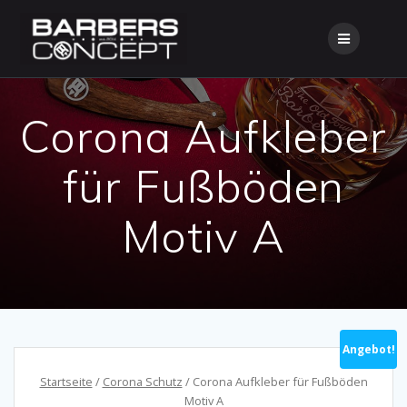
Skip
to
content
Corona Aufkleber
für Fußböden
Motiv A
Angebot!
Startseite
/
Corona Schutz
/ Corona Aufkleber für Fußböden
Motiv A