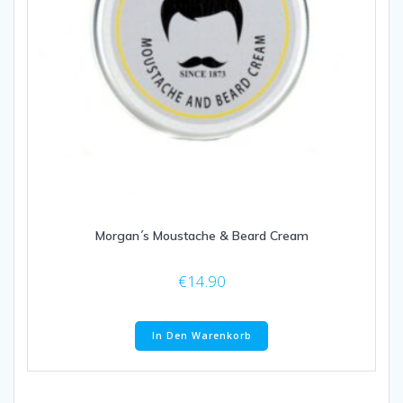
Morgan´s Moustache & Beard Cream
€
14.90
In Den Warenkorb