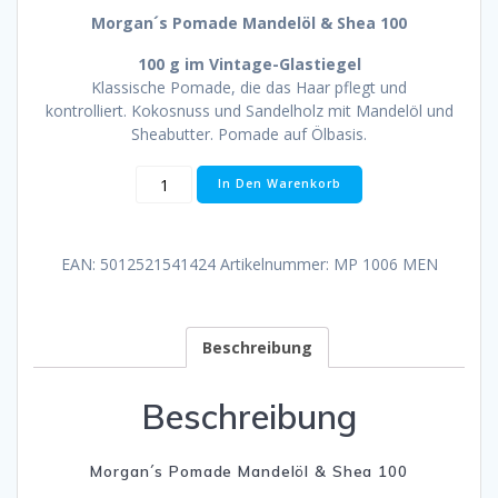
Morgan´s Pomade Mandelöl & Shea 100
100 g im Vintage-Glastiegel
Klassische Pomade, die das Haar pflegt und
kontrolliert. Kokosnuss und Sandelholz mit Mandelöl und
Sheabutter. Pomade auf Ölbasis.
Morgan
In Den Warenkorb
´s
Pomade
Mandelöl
EAN:
5012521541424
Artikelnummer:
MP 1006 MEN
&
Shea
100
Menge
Beschreibung
Beschreibung
Morgan´s Pomade Mandelöl & Shea 100