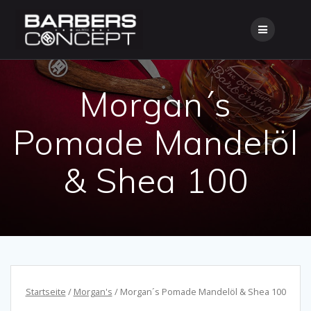
Skip
to
content
Morgan´s
Pomade Mandelöl
& Shea 100
Startseite
/
Morgan's
/ Morgan´s Pomade Mandelöl & Shea 100