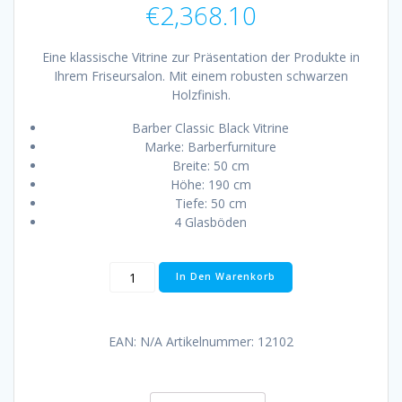
€
2,368.10
Eine klassische Vitrine zur Präsentation der Produkte in
Ihrem Friseursalon. Mit einem robusten schwarzen
Holzfinish.
Barber Classic Black Vitrine
Marke: Barberfurniture
Breite: 50 cm
Höhe: 190 cm
Tiefe: 50 cm
4 Glasböden
Barber
In Den Warenkorb
Classic
Black
Vitrine
EAN:
N/A
Artikelnummer:
12102
Menge