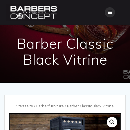
Skip
to
content
Barber Classic
Black Vitrine
Startseite
/
Barberfurniture
/ Barber Classic Black Vitrine